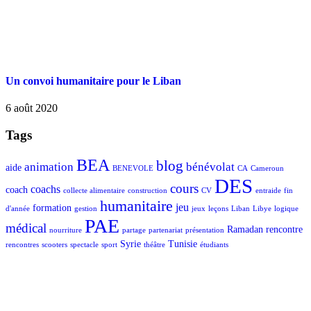
Un convoi humanitaire pour le Liban
6 août 2020
Tags
BEA
blog
animation
bénévolat
aide
BENEVOLE
CA
Cameroun
DES
cours
coachs
coach
collecte alimentaire
construction
CV
entraide
fin
humanitaire
jeu
formation
d'année
gestion
jeux
leçons
Liban
Libye
logique
PAE
médical
Ramadan
rencontre
nourriture
partage
partenariat
présentation
Syrie
Tunisie
rencontres
scooters
spectacle
sport
théâtre
étudiants